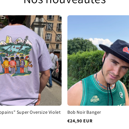
Copains" Super Oversize Violet
Bob Noir Banger
Prix
€24,90 EUR
habituel