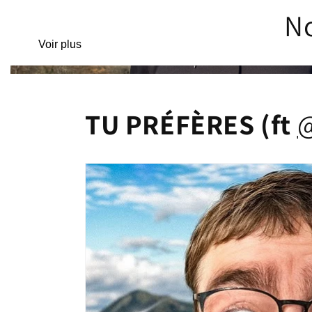
No
Sweats / Pulls
Voir plus
TU PRÉFÈRES (ft
‪