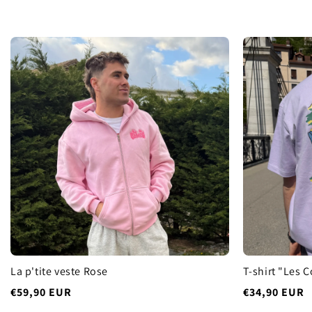
La p'tite veste Rose
T-shirt "Les 
Prix
€59,90 EUR
Prix
€34,90 EUR
habituel
habituel