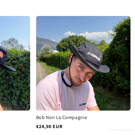
Bob Noir La Compagnie
Prix
€24,90 EUR
powered by
Tapita
habituel