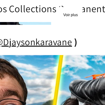
Accessoires
s Collections Permanen
T-shirts
Voir plus
Voir plus
@Djaysonkaravane
)